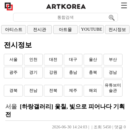
YOUTUBE
아티스트
전시관
아트몰
전시정보
전시정보
서울
인천
대전
대구
울산
부산
광주
경기
강원
충남
충북
경남
유튜브미
경북
전남
전북
제주
해외
술관
서울
[하랑갤러리] 옻칠, 빛으로 피어나다 기획
전
2026-06-30 14:24:03
| 
| 
조회 5450
| 
댓글 0