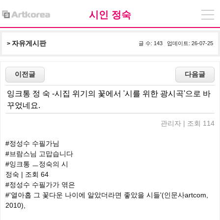
시인 정숙
자유게시판
> 
글 수: 143 업데이트: 26-07-25
잉크통 정 숙 -시집 위기의 꽃에서 '시를 위한 광시곡'으로 바
꾸었네요.
관리자 | 조회 114
#정성수 수필가님
#브람스님 고맙습니다
#잉크통 ㅡ정숙의 시
정숙 | 조회 64
#정성수 수필가가 엮은
#'열아홉 그 꽃다운 나이에 알았더라면 좋았을 시들'(인문사artcom,
2010),