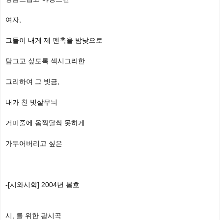
여자,
그들이 내게 제 펜촉을 밤낮으로
담그고 싶도록 섹시그리한
그리하여 그 빗금,
내가 친 빗살무늬
거미줄에 옴짝달싹 못하게
가두어버리고 싶은
-[시와시학] 2004년 봄호
시, 를 위한 광시곡