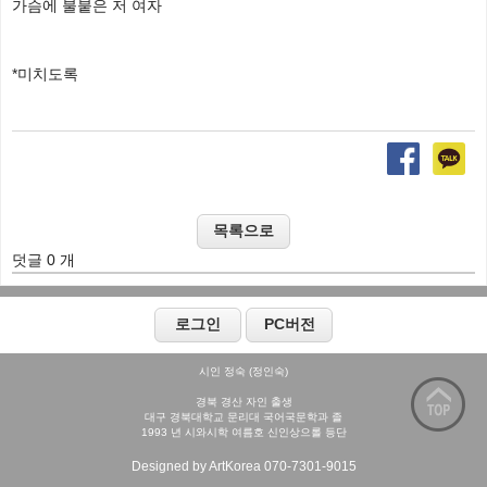
가슴에 불붙은 저 여자
*미치도록
덧글 0 개
시인 정숙 (정인숙)
경북 경산 자인 출생
대구 경북대학교 문리대 국어국문학과 졸
1993 년 시와시학 여름호 신인상으롤 등단
Designed by ArtKorea 070-7301-9015