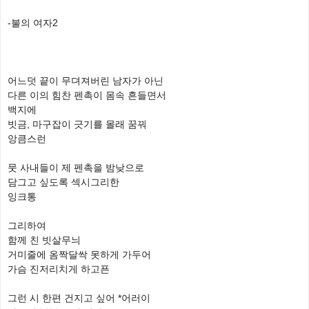
-불의 여자2
어느덧 끝이 무뎌져버린 남자가 아닌
다른 이의 힘찬 펜촉이 몸속 흔들면서
백지에
빗금, 마구잡이 긋기를 몰래 꿈꿔
앙큼스런
뭇 사내들이 제 펜촉을 밤낮으로
담그고 싶도록 섹시그리한
잉크통
그리하여
함께 친 빗살무늬
거미줄에 옴짝달싹 못하게 가두어
가슴 진저리치게 하고픈
그런 시 한편 건지고 싶어 *어러이