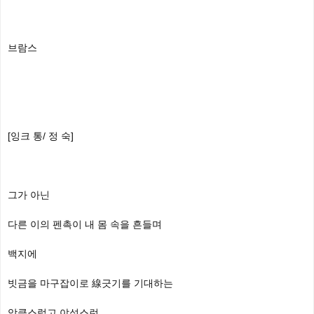
브람스
[잉크 통/ 정 숙]
그가 아닌
다른 이의 펜촉이 내 몸 속을 흔들며
백지에
빗금을 마구잡이로 線긋기를 기대하는
앙큼스럽고 야성스런