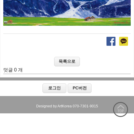
덧글 0 개
Designed by ArtKorea 070-7301-9015