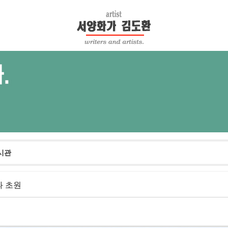
시관
 초원