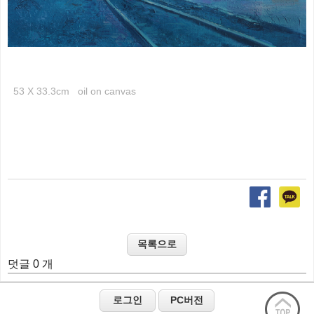
53 X 33.3cm oil on canvas
덧글 0 개