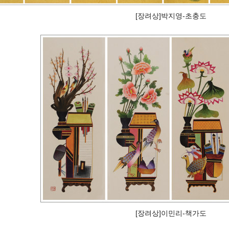
[장려상]박지영-초충도
[장려상]이민리-책가도