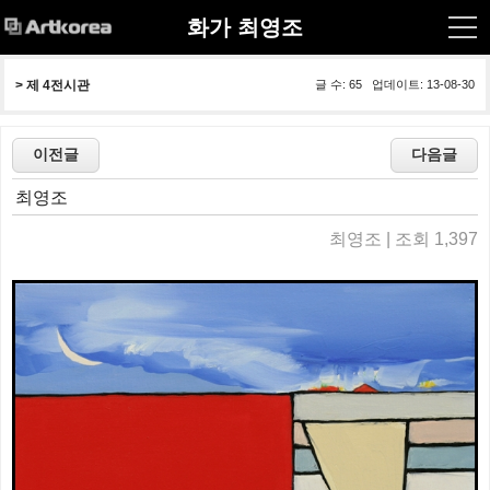
화가 최영조
> 
제 4전시관
글 수: 65 업데이트: 13-08-30
최영조
최영조 | 조회 1,397