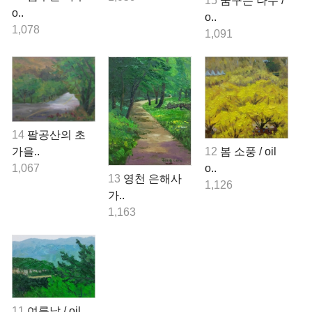
15
꿈꾸는 나무 /
o..
o..
1,078
1,091
14
팔공산의 초
가을..
12
봄 소풍 / oil
1,067
o..
13
영천 은해사
1,126
가..
1,163
11
여름날 / oil