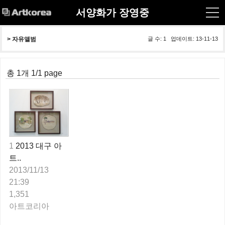
서양화가 장영중
> 
자유앨범
글 수: 1 업데이트: 13-11-13
총 1개 1/1 page
1
2013 대구 아
트..
2013/11/13
21:39
1,351
아트코리아