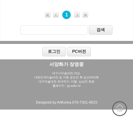
1
서양화가 장영중​
대구시미술대전 대상,
대한민국미술대전 및 각종 공모전 특·입선20여회
대구미술대전 초대작가, 미협, 심상전 회원
홈페이지 : jyj.artko.kr
Designed by ArtKorea 070-7301-9015