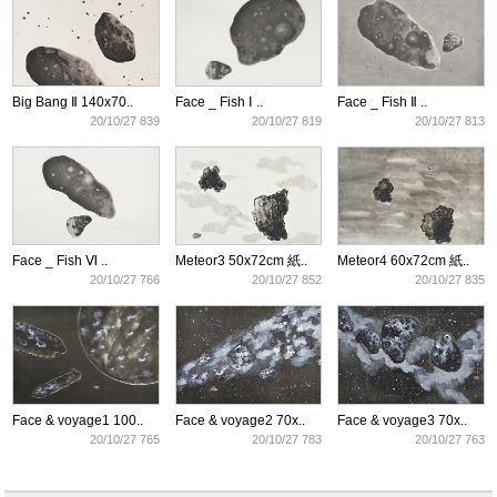
Big Bang Ⅱ 140x70..
Face _ Fish Ⅰ ..
Face _ Fish Ⅱ ..
20/10/27 839
20/10/27 819
20/10/27 813
Face _ Fish Ⅵ ..
Meteor3 50x72cm 紙..
Meteor4 60x72cm 紙..
20/10/27 766
20/10/27 852
20/10/27 835
Face & voyage1 100..
Face & voyage2 70x..
Face & voyage3 70x..
20/10/27 765
20/10/27 783
20/10/27 763