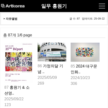
일무 홍원기
> 
자유앨범
글 수: 87 업데이트: 25-09-22
총 87개 1/6 page
86
가정의달 기
85
2024 대구문
념 ..
인화..
2025/05/09
2024/10/23
269
306
87
홍원기 & 소
션영..
2025/09/22
123