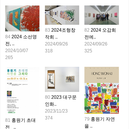
83
2024조형창
82
2024 오감회
84
2024 소선영
작회 ..
전에..
전, ..
2024/09/26
2024/09/26
2024/10/07
318
325
265
80
2023 대구문
인화..
2023/11/23
374
79
홍원기 자연
81
홍원기 초대
을 ..
전 _..