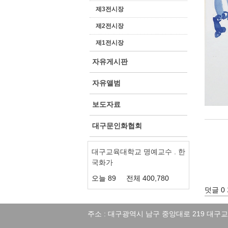
제3전시장
제2전시장
제1전시장
자유게시판
자유앨범
보도자료
대구문인화협회
대구교육대학교 명예교수 . 한
국화가
오늘
89
전체
400,780
덧글 0
주소 : 대구광역시 남구 중앙대로 219 대구교대 이메일