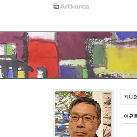
제11
여유로