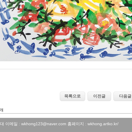
 개
 : wkhong123@naver.com 홈페이지 : wkhong.artko.kr/