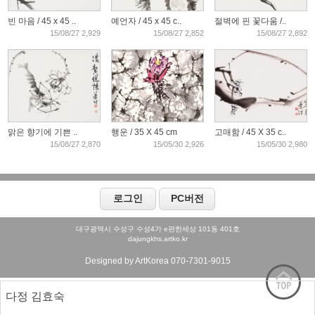
빈 마음 / 45 x 45 ..
예언자 / 45 x 45 c..
절벽에 핀 꽃다움 /..
15/08/27 2,929
15/08/27 2,852
15/08/27 2,892
맑은 향기에 기쁜 ..
행운 / 35 X 45 cm
고매함 / 45 X 35 c..
15/08/27 2,870
15/05/30 2,926
15/05/30 2,980
대구광역시 수성구 수성4가 e편한세상 101동 401호
dajungkhs.artko.kr
Designed by ArtKorea 070-7301-9015
다정 김효숙