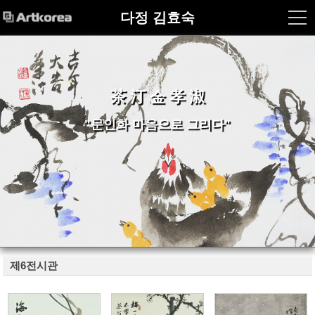
다정 김효숙
茶 汀 金 孝 淑
"문인화 마음으로 그리다"
제6전시관