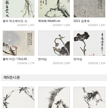
왕의 처소에서도 소..
묵매화 68x68 cm
2021 김효숙
22/04/07 1,457
22/04/07 1,583
21/06/07 1,597
월하 미인 / 70x135..
반야심
반야심
21/04/06 1,776
20/05/30 2,089
20/05/30 1,934
제5전시관