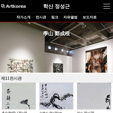
학산 정성근
작가소개
전시관
링크
자유앨범
보도자료
學山 鄭成根
제11전시관