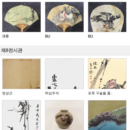
淸香
鷄2
鷄1
제8전시관
정성근
허심우석
포옥 구슬을 품..