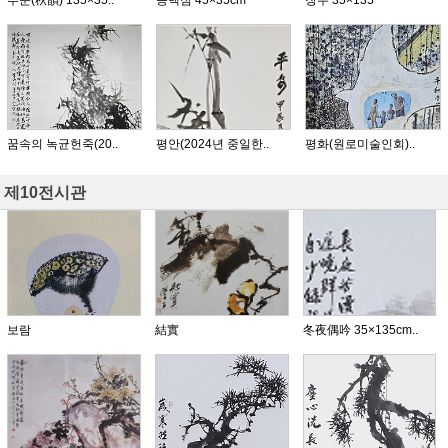
추운(秋韻) 135×35..
송백심 45×35cm
장수 35×135
꿈속의 녹균헌죽(20..
평안(2024년 중일한..
평화(원로미술인회)..
제10전시관
보람
結實
冬夜偶吟 35×135cm..