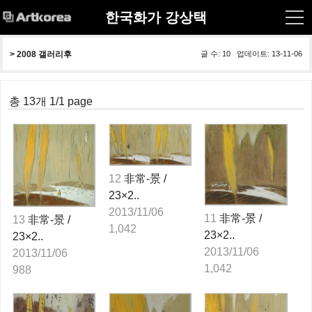
한국화가 강상택
> 
2008 갤러리후
글 수: 10 업데이트: 13-11-06
총 13개 1/1 page
12
非常-景 /
23×2..
2013/11/06
11
非常-景 /
13
非常-景 /
1,042
23×2..
23×2..
2013/11/06
2013/11/06
1,042
988