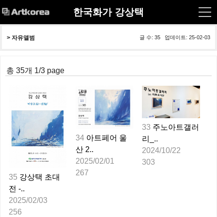
한국화가 강상택
> 
자유앨범
글 수: 35 업데이트: 25-02-03
총 35개 1/3 page
33
주노아트갤러
34
아트페어 울
리_..
산 2..
2024/10/22
2025/02/01
303
267
35
강상택 초대
전 -..
2025/02/03
256